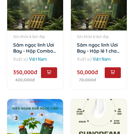
Sức khỏe & làm đẹp
Sức khỏe & làm đẹp
Sâm ngọc linh Ươi
Sâm ngọc linh Ươi
Bay - Hộp Combo
Bay - Hộp lẻ 1 chai
10 chai
(50ml)
Xuất xứ
Việt Nam
Xuất xứ
Việt Nam
350,000đ
50,000đ
420,000đ
70,000đ