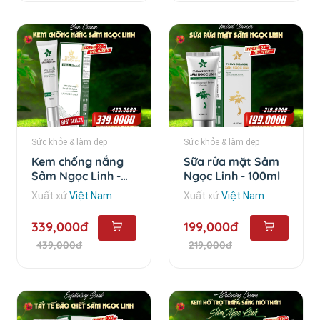
Sức khỏe & làm đẹp
Sức khỏe & làm đẹp
Kem chống nắng
Sữa rửa mặt Sâm
Sâm Ngọc Linh -
Ngọc Linh - 100ml
50ml
Xuất xứ
Việt Nam
Xuất xứ
Việt Nam
339,000đ
199,000đ
439,000đ
219,000đ