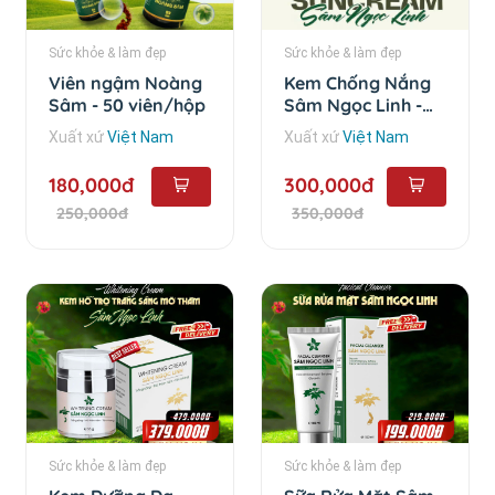
Sức khỏe & làm đẹp
Sức khỏe & làm đẹp
Viên ngậm Noàng
Kem Chống Nắng
Sâm - 50 viên/hộp
Sâm Ngọc Linh -
50g
Xuất xứ
Việt Nam
Xuất xứ
Việt Nam
180,000đ
300,000đ
250,000đ
350,000đ
Sức khỏe & làm đẹp
Sức khỏe & làm đẹp