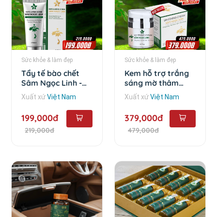
Sức khỏe & làm đẹp
Sức khỏe & làm đẹp
Tẩy tế bào chết
Kem hỗ trợ trắng
Sâm Ngọc Linh -
sáng mờ thâm
100ml
Sâm Ngọc Linh -
Xuất xứ
Việt Nam
Xuất xứ
Việt Nam
35gram
199,000đ
379,000đ
219,000đ
479,000đ