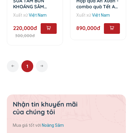
SỮA TẮM BÙN
Hộp quà An Xuân -
KHOÁNG SÂM
combo quà Tết An
NGỌC LINH -
Xuân
Xuất xứ
Việt Nam
Xuất xứ
Việt Nam
500ml
220,000đ
890,000đ
300,000đ
1
Nhận tin khuyến mãi
của chúng tôi
Mua giá tốt với
Noàng Sâm