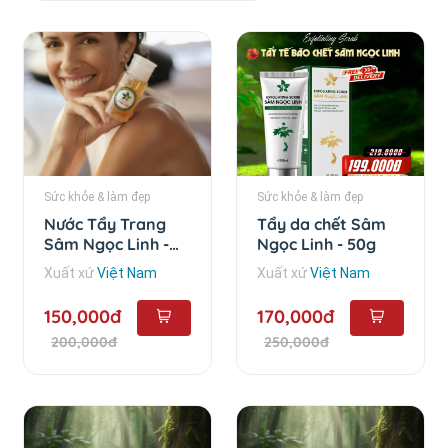
Sức khỏe & làm đẹp
Sức khỏe & làm đẹp
Nước Tẩy Trang
Tẩy da chết Sâm
Sâm Ngọc Linh -
Ngọc Linh - 50g
120ml
Xuất xứ
Việt Nam
Xuất xứ
Việt Nam
150,000đ
170,000đ
200,000đ
250,000đ