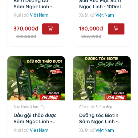
Kem Dưỡng Da
Sữa Rửa Mặt Sâm
Sâm Ngọc Linh -
Ngọc Linh - 100ml
35g
Xuất xứ
Việt Nam
Xuất xứ
Việt Nam
370,000đ
180,000đ
400,000đ
250,000đ
Sức khỏe & làm đẹp
Sức khỏe & làm đẹp
Dầu gội thảo dược
Dưỡng tóc Biotin
Sâm Ngọc Linh -
Sâm Ngọc Linh -
500ml
100ml
Xuất xứ
Việt Nam
Xuất xứ
Việt Nam