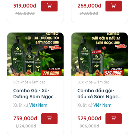
319,000đ
268,000đ
468,000đ
318,000đ
Sức khỏe & làm đẹp
Sức khỏe & làm đẹp
Combo Gội- Xả-
Combo dầu gội-
Dưỡng Sâm Ngọc
dầu xả Sâm Ngọc
Linh - Combo 3 sản
Linh - Combo dầu
Xuất xứ
Việt Nam
Xuất xứ
Việt Nam
phẩm
gội - dầu xả
739,000đ
529,000đ
1,124,000đ
806,000đ