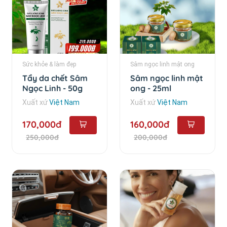
Sức khỏe & làm đẹp
Sâm ngọc linh mật ong
Tẩy da chết Sâm
Sâm ngọc linh mật
Ngọc Linh - 50g
ong - 25ml
Xuất xứ
Việt Nam
Xuất xứ
Việt Nam
170,000đ
160,000đ
250,000đ
200,000đ