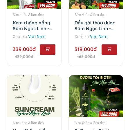
Sức khỏe & làm đẹp
Sức khỏe & làm đẹp
Kem chống nắng
Dầu gội thảo dược
Sâm Ngọc Linh -
Sâm Ngọc Linh -
50ml
500ml
Xuất xứ
Việt Nam
Xuất xứ
Việt Nam
339,000đ
319,000đ
439,000đ
468,000đ
Sức khỏe & làm đẹp
Sức khỏe & làm đẹp