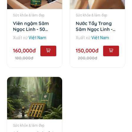
Sức khỏe & làm đẹp
Sức khỏe & làm đẹp
Viên ngậm Sâm
Nước Tẩy Trang
Ngọc Linh - 50
Sâm Ngọc Linh -
viên/hộp
120ml
Xuất xứ
Việt Nam
Xuất xứ
Việt Nam
160,000đ
150,000đ
180,000đ
200,000đ
Sức khỏe & làm đẹp