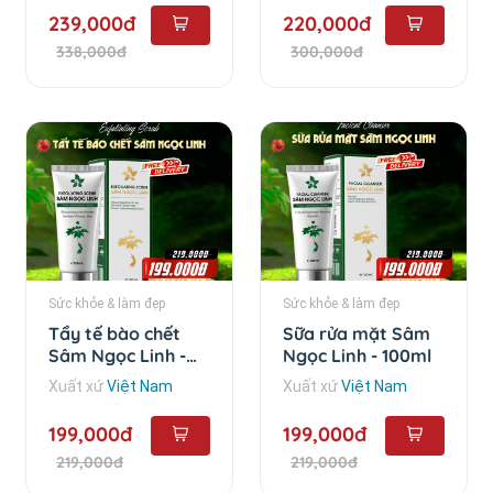
239,000đ
220,000đ
338,000đ
300,000đ
Sức khỏe & làm đẹp
Sức khỏe & làm đẹp
Tẩy tế bào chết
Sữa rửa mặt Sâm
Sâm Ngọc Linh -
Ngọc Linh - 100ml
100ml
Xuất xứ
Việt Nam
Xuất xứ
Việt Nam
199,000đ
199,000đ
219,000đ
219,000đ