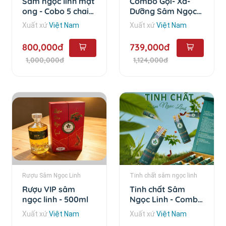
Sâm ngọc linh mật
Combo Gội- Xả-
ong - Cobo 5 chai
Dưỡng Sâm Ngọc
loại 25ml
Linh - Combo 3 sản
Xuất xứ
Việt Nam
Xuất xứ
Việt Nam
phẩm
800,000đ
739,000đ
1,000,000đ
1,124,000đ
Rượu Sâm Ngọc Linh
Tinh chất sâm ngọc linh
Rượu VIP sâm
Tinh chất Sâm
ngọc linh - 500ml
Ngọc Linh - Combo
5 chai
Xuất xứ
Việt Nam
Xuất xứ
Việt Nam