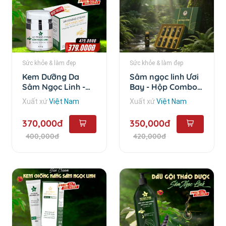
Sức khỏe & làm đẹp
Sức khỏe & làm đẹp
Kem Dưỡng Da
Sâm ngọc linh Ươi
Sâm Ngọc Linh -
Bay - Hộp Combo
35g
10 chai
Xuất xứ
Việt Nam
Xuất xứ
Việt Nam
370,000đ
350,000đ
400,000đ
420,000đ