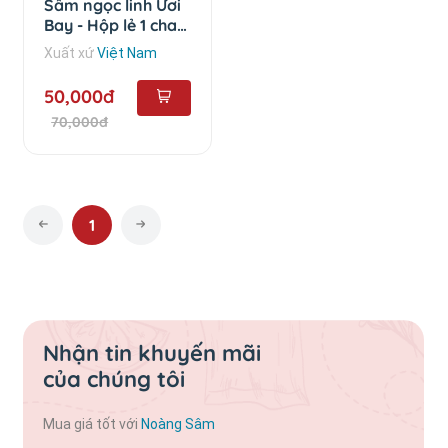
Sâm ngọc linh Ươi
Bay - Hộp lẻ 1 chai
(50ml)
Xuất xứ
Việt Nam
50,000đ
70,000đ
1
Nhận tin khuyến mãi
của chúng tôi
Mua giá tốt với
Noàng Sâm