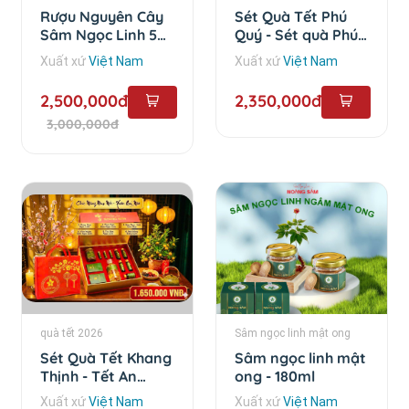
Rượu Nguyên Cây
Sét Quà Tết Phú
Sâm Ngọc Linh 5
Quý - Sét quà Phú
Năm - 1 lít
Quý
Xuất xứ
Việt Nam
Xuất xứ
Việt Nam
2,500,000đ
2,350,000đ
3,000,000đ
quà tết 2026
Sâm ngọc linh mật ong
Sét Quà Tết Khang
Sâm ngọc linh mật
Thịnh - Tết An
ong - 180ml
Khang
Xuất xứ
Việt Nam
Xuất xứ
Việt Nam