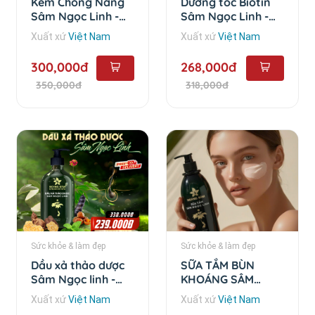
Kem Chống Nắng
Dưỡng tóc Biotin
Sâm Ngọc Linh -
Sâm Ngọc Linh -
50g
100ml
Xuất xứ
Việt Nam
Xuất xứ
Việt Nam
300,000đ
268,000đ
350,000đ
318,000đ
Sức khỏe & làm đẹp
Sức khỏe & làm đẹp
Dầu xả thảo dược
SỮA TẮM BÙN
Sâm Ngọc linh -
KHOÁNG SÂM
350
NGỌC LINH -
Xuất xứ
Việt Nam
Xuất xứ
Việt Nam
500ml