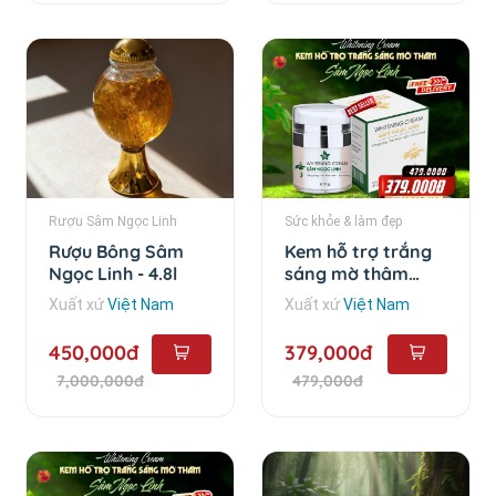
Rượu Sâm Ngọc Linh
Sức khỏe & làm đẹp
Rượu Bông Sâm
Kem hỗ trợ trắng
Ngọc Linh - 4.8l
sáng mờ thâm
Sâm Ngọc Linh -
Xuất xứ
Việt Nam
Xuất xứ
Việt Nam
35gram
450,000đ
379,000đ
7,000,000đ
479,000đ