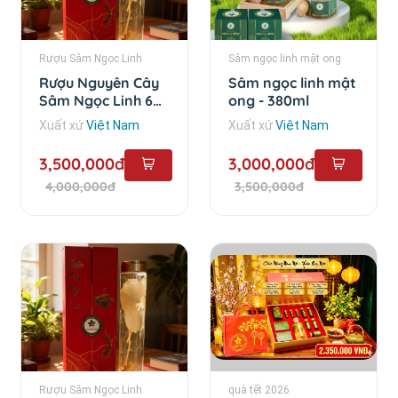
Rượu Sâm Ngọc Linh
Sâm ngọc linh mật ong
Rượu Nguyên Cây
Sâm ngọc linh mật
Sâm Ngọc Linh 6
ong - 380ml
Năm - 1.5 lít
Xuất xứ
Việt Nam
Xuất xứ
Việt Nam
3,500,000đ
3,000,000đ
4,000,000đ
3,500,000đ
Rượu Sâm Ngọc Linh
quà tết 2026