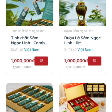
Tinh chất sâm ngọc linh
Rượu Sâm Ngọc Linh
Tinh chất Sâm
Rượu Lá Sâm Ngọc
Ngọc Linh - Combo
Linh - 1lít
10 chai
Xuất xứ
Việt Nam
Xuất xứ
Việt Nam
1,000,000đ
1,000,000đ
1,500,000đ
1,200,000đ