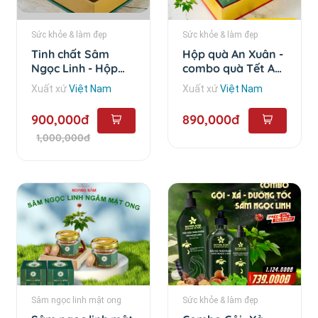
Sức khỏe & làm đẹp
Sức khỏe & làm đẹp
Tinh chất Sâm
Hộp quà An Xuân -
Ngọc Linh - Hộp
combo quà Tết An
Combo 10 chai
Xuân
Xuất xứ
Việt Nam
Xuất xứ
Việt Nam
900,000đ
890,000đ
1,000,000đ
Sâm ngọc linh mật ong
Sức khỏe & làm đẹp