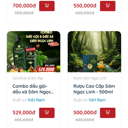
700,000đ
550,000đ
900,000đ
600,000đ
Sức khỏe & làm đẹp
Rượu Sâm Ngọc Linh
Combo dầu gội-
Rượu Cao Cấp Sâm
dầu xả Sâm Ngọc
Ngọc Linh - 500ml
Linh - Combo dầu
Xuất xứ
Việt Nam
Xuất xứ
Việt Nam
gội - dầu xả
529,000đ
500,000đ
806,000đ
600,000đ