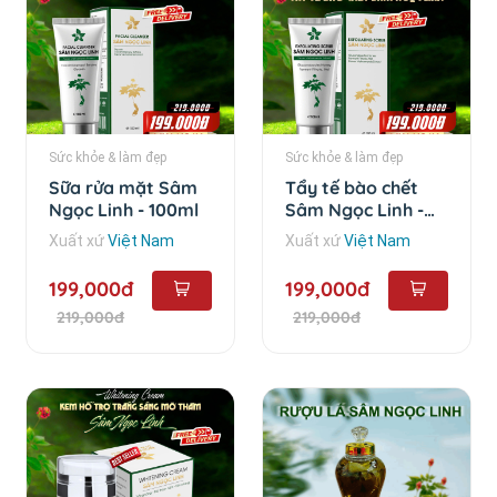
Sức khỏe & làm đẹp
Sức khỏe & làm đẹp
Sữa rửa mặt Sâm
Tẩy tế bào chết
Ngọc Linh - 100ml
Sâm Ngọc Linh -
100ml
Xuất xứ
Việt Nam
Xuất xứ
Việt Nam
199,000đ
199,000đ
219,000đ
219,000đ