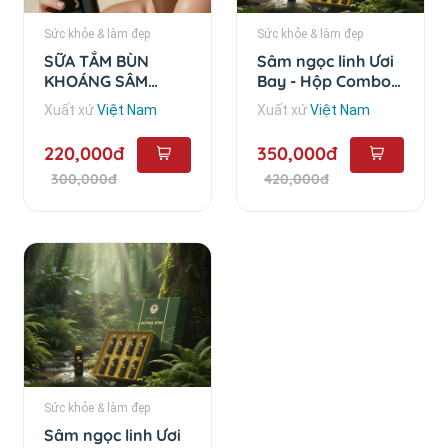
Sức khỏe & làm đẹp
Sức khỏe & làm đẹp
SỮA TẮM BÙN
Sâm ngọc linh Ươi
KHOÁNG SÂM
Bay - Hộp Combo
NGỌC LINH -
10 chai
Xuất xứ
Việt Nam
Xuất xứ
Việt Nam
500ml
220,000đ
350,000đ
300,000đ
420,000đ
Sức khỏe & làm đẹp
Sâm ngọc linh Ươi