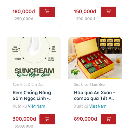
180,000đ
150,000đ
250,000đ
200,000đ
Sức khỏe & làm đẹp
Sức khỏe & làm đẹp
Kem Chống Nắng
Hộp quà An Xuân -
Sâm Ngọc Linh -
combo quà Tết An
50g
Xuân
Xuất xứ
Việt Nam
Xuất xứ
Việt Nam
300,000đ
890,000đ
350,000đ