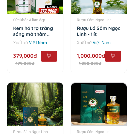
Sức khỏe & làm đẹp
Rượu Sâm Ngọc Linh
Kem hỗ trợ trắng
Rượu Lá Sâm Ngọc
sáng mờ thâm
Linh - 1lít
Sâm Ngọc Linh -
Xuất xứ
Việt Nam
Xuất xứ
Việt Nam
35gram
379,000đ
1,000,000đ
479,000đ
1,200,000đ
Rượu Sâm Ngọc Linh
Rượu Sâm Ngọc Linh