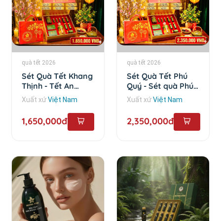
quà tết 2026
quà tết 2026
Sét Quà Tết Khang
Sét Quà Tết Phú
Thịnh - Tết An
Quý - Sét quà Phú
Khang
Quý
Xuất xứ
Việt Nam
Xuất xứ
Việt Nam
1,650,000đ
2,350,000đ