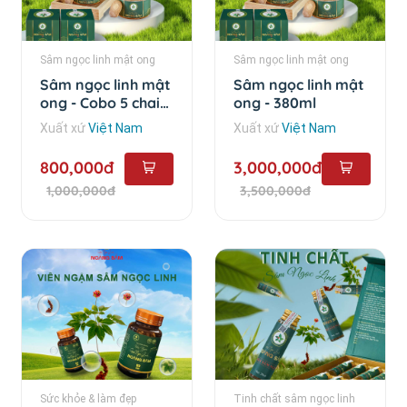
Sâm ngọc linh mật ong
Sâm ngọc linh mật ong
Sâm ngọc linh mật
Sâm ngọc linh mật
ong - Cobo 5 chai
ong - 380ml
loại 25ml
Xuất xứ
Việt Nam
Xuất xứ
Việt Nam
800,000đ
3,000,000đ
1,000,000đ
3,500,000đ
Sức khỏe & làm đẹp
Tinh chất sâm ngọc linh