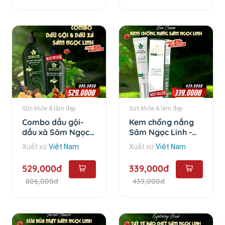
Sức khỏe & làm đẹp
Sức khỏe & làm đẹp
Combo dầu gội-
Kem chống nắng
dầu xả Sâm Ngọc
Sâm Ngọc Linh -
Linh - Combo dầu
50ml
Xuất xứ
Việt Nam
Xuất xứ
Việt Nam
gội - dầu xả
529,000đ
339,000đ
806,000đ
439,000đ