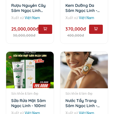
Rượu Nguyên Cây
Kem Dưỡng Da
Sâm Ngọc Linh
Sâm Ngọc Linh -
Trên 10 Năm - 6 lít
35g
Xuất xứ
Việt Nam
Xuất xứ
Việt Nam
25,000,000đ
370,000đ
30,000,000đ
400,000đ
Sức khỏe & làm đẹp
Sức khỏe & làm đẹp
Sữa Rửa Mặt Sâm
Nước Tẩy Trang
Ngọc Linh - 100ml
Sâm Ngọc Linh -
120ml
Xuất xứ
Việt Nam
Xuất xứ
Việt Nam