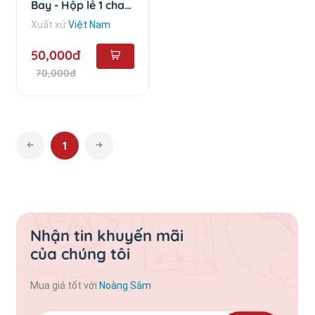
Bay - Hộp lẻ 1 chai
(50ml)
Xuất xứ
Việt Nam
50,000đ
70,000đ
1
Nhận tin khuyến mãi
của chúng tôi
Mua giá tốt với
Noàng Sâm