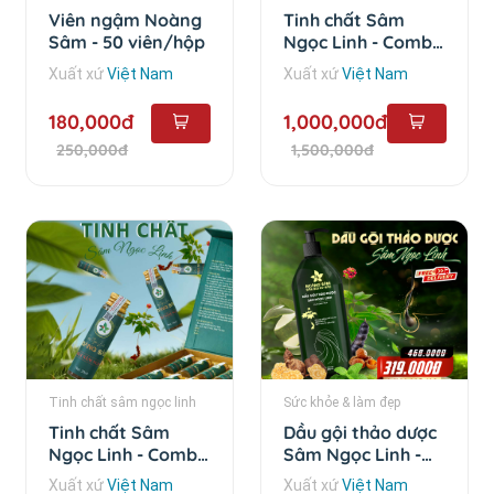
Viên ngậm Noàng
Tinh chất Sâm
Sâm - 50 viên/hộp
Ngọc Linh - Combo
10 chai
Xuất xứ
Việt Nam
Xuất xứ
Việt Nam
180,000đ
1,000,000đ
250,000đ
1,500,000đ
Tinh chất sâm ngọc linh
Sức khỏe & làm đẹp
Tinh chất Sâm
Dầu gội thảo dược
Ngọc Linh - Combo
Sâm Ngọc Linh -
5 chai
500ml
Xuất xứ
Việt Nam
Xuất xứ
Việt Nam