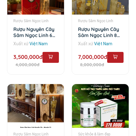
Rượu Sâm Ngọc Linh
Rượu Sâm Ngọc Linh
Rượu Nguyên Cây
Rượu Nguyên Cây
Sâm Ngọc Linh 6
Sâm Ngọc Linh 8
Năm - 1.5 lít
Năm - 3 lít
Xuất xứ
Việt Nam
Xuất xứ
Việt Nam
3,500,000đ
7,000,000đ
4,000,000đ
8,000,000đ
Rượu Sâm Ngọc Linh
Sức khỏe & làm đẹp