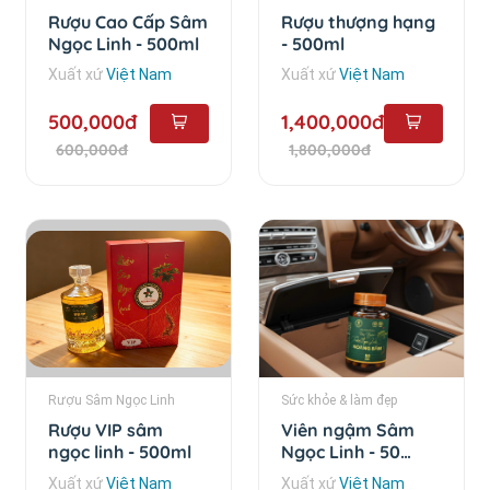
Rượu Cao Cấp Sâm
Rượu thượng hạng
Ngọc Linh - 500ml
- 500ml
Xuất xứ
Việt Nam
Xuất xứ
Việt Nam
500,000đ
1,400,000đ
600,000đ
1,800,000đ
Rượu Sâm Ngọc Linh
Sức khỏe & làm đẹp
Rượu VIP sâm
Viên ngậm Sâm
ngọc linh - 500ml
Ngọc Linh - 50
viên/hộp
Xuất xứ
Việt Nam
Xuất xứ
Việt Nam