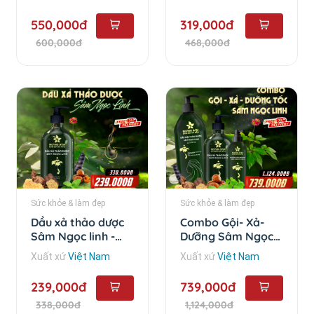
550,000đ
319,000đ
600,000đ
468,000đ
Sức khỏe & làm đẹp
Sức khỏe & làm đẹp
Dầu xả thảo dược
Combo Gội- Xả-
Sâm Ngọc linh -
Dưỡng Sâm Ngọc
350
Linh - Combo 3 sản
Xuất xứ
Việt Nam
Xuất xứ
Việt Nam
phẩm
239,000đ
739,000đ
338,000đ
1,124,000đ