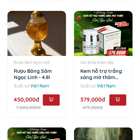
Rượu Sâm Ngọc Linh
Sức khỏe & làm đẹp
Rượu Bông Sâm
Kem hỗ trợ trắng
Ngọc Linh - 4.8l
sáng mờ thâm
Sâm Ngọc Linh -
Xuất xứ
Việt Nam
Xuất xứ
Việt Nam
35gram
450,000đ
379,000đ
7,000,000đ
479,000đ