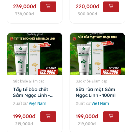
239,000đ
220,000đ
338,000đ
300,000đ
Sức khỏe & làm đẹp
Sức khỏe & làm đẹp
Tẩy tế bào chết
Sữa rửa mặt Sâm
Sâm Ngọc Linh -
Ngọc Linh - 100ml
100ml
Xuất xứ
Việt Nam
Xuất xứ
Việt Nam
199,000đ
199,000đ
219,000đ
219,000đ