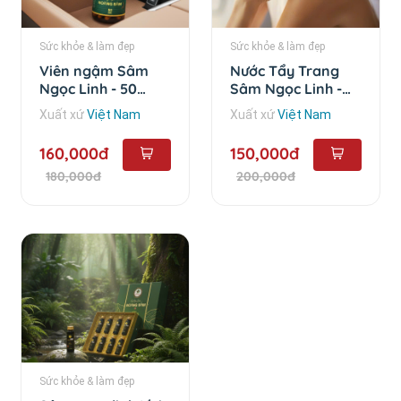
Sức khỏe & làm đẹp
Sức khỏe & làm đẹp
Viên ngậm Sâm
Nước Tẩy Trang
Ngọc Linh - 50
Sâm Ngọc Linh -
viên/hộp
120ml
Xuất xứ
Việt Nam
Xuất xứ
Việt Nam
160,000đ
150,000đ
180,000đ
200,000đ
Sức khỏe & làm đẹp