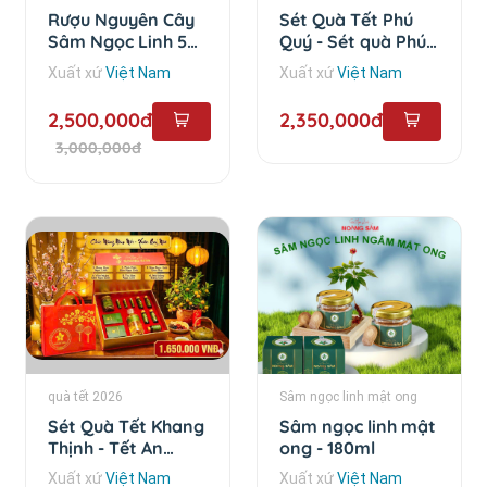
Rượu Nguyên Cây
Sét Quà Tết Phú
Sâm Ngọc Linh 5
Quý - Sét quà Phú
Năm - 1 lít
Quý
Xuất xứ
Việt Nam
Xuất xứ
Việt Nam
2,500,000đ
2,350,000đ
3,000,000đ
quà tết 2026
Sâm ngọc linh mật ong
Sét Quà Tết Khang
Sâm ngọc linh mật
Thịnh - Tết An
ong - 180ml
Khang
Xuất xứ
Việt Nam
Xuất xứ
Việt Nam