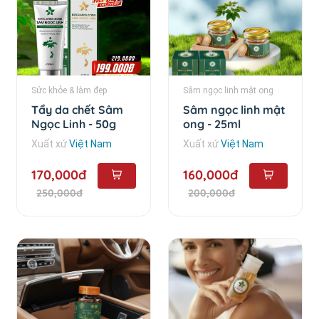
Sức khỏe & làm đẹp
Sâm ngọc linh mật ong
Tẩy da chết Sâm
Sâm ngọc linh mật
Ngọc Linh - 50g
ong - 25ml
Xuất xứ
Việt Nam
Xuất xứ
Việt Nam
170,000đ
160,000đ
250,000đ
200,000đ