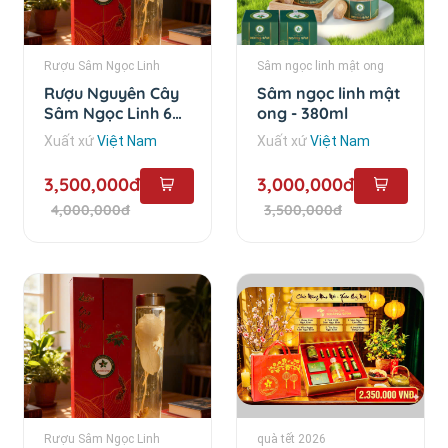
Rượu Sâm Ngọc Linh
Sâm ngọc linh mật ong
Rượu Nguyên Cây
Sâm ngọc linh mật
Sâm Ngọc Linh 6
ong - 380ml
Năm - 1.5 lít
Xuất xứ
Việt Nam
Xuất xứ
Việt Nam
3,500,000đ
3,000,000đ
4,000,000đ
3,500,000đ
Rượu Sâm Ngọc Linh
quà tết 2026