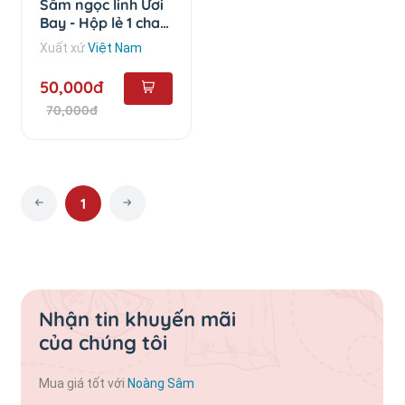
Sâm ngọc linh Ươi
Bay - Hộp lẻ 1 chai
(50ml)
Xuất xứ
Việt Nam
50,000đ
70,000đ
1
Nhận tin khuyến mãi
của chúng tôi
Mua giá tốt với
Noàng Sâm