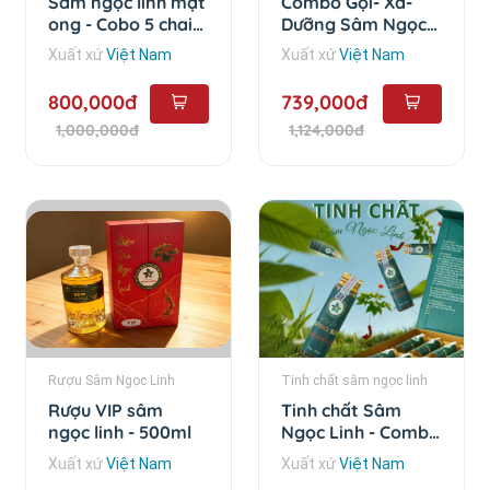
Sâm ngọc linh mật
Combo Gội- Xả-
ong - Cobo 5 chai
Dưỡng Sâm Ngọc
loại 25ml
Linh - Combo 3 sản
Xuất xứ
Việt Nam
Xuất xứ
Việt Nam
phẩm
800,000đ
739,000đ
1,000,000đ
1,124,000đ
Rượu Sâm Ngọc Linh
Tinh chất sâm ngọc linh
Rượu VIP sâm
Tinh chất Sâm
ngọc linh - 500ml
Ngọc Linh - Combo
5 chai
Xuất xứ
Việt Nam
Xuất xứ
Việt Nam