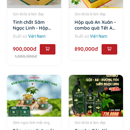
Sức khỏe & làm đẹp
Sức khỏe & làm đẹp
Tinh chất Sâm
Hộp quà An Xuân -
Ngọc Linh - Hộp
combo quà Tết An
Combo 10 chai
Xuân
Xuất xứ
Việt Nam
Xuất xứ
Việt Nam
900,000đ
890,000đ
1,000,000đ
Sâm ngọc linh mật ong
Sức khỏe & làm đẹp