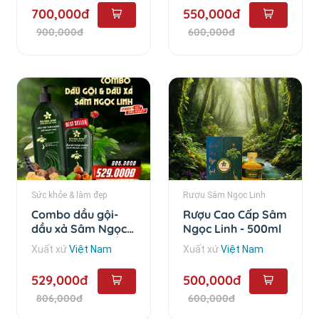
700,000đ
550,000đ
900,000đ
600,000đ
Sức khỏe & làm đẹp
Rượu Sâm Ngọc Linh
Combo dầu gội-
Rượu Cao Cấp Sâm
dầu xả Sâm Ngọc
Ngọc Linh - 500ml
Linh - Combo dầu
Xuất xứ
Việt Nam
Xuất xứ
Việt Nam
gội - dầu xả
529,000đ
500,000đ
806,000đ
600,000đ