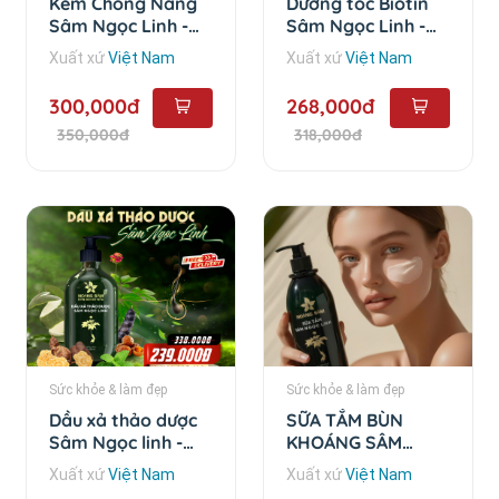
Kem Chống Nắng
Dưỡng tóc Biotin
Sâm Ngọc Linh -
Sâm Ngọc Linh -
50g
100ml
Xuất xứ
Việt Nam
Xuất xứ
Việt Nam
300,000đ
268,000đ
350,000đ
318,000đ
Sức khỏe & làm đẹp
Sức khỏe & làm đẹp
Dầu xả thảo dược
SỮA TẮM BÙN
Sâm Ngọc linh -
KHOÁNG SÂM
350
NGỌC LINH -
Xuất xứ
Việt Nam
Xuất xứ
Việt Nam
500ml