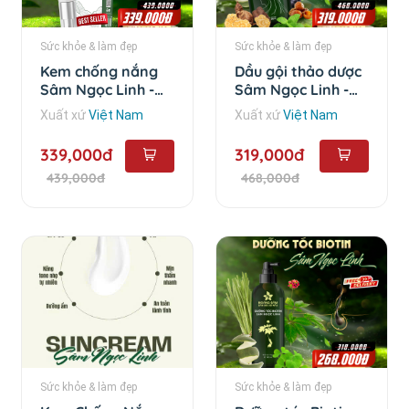
Sức khỏe & làm đẹp
Sức khỏe & làm đẹp
Kem chống nắng
Dầu gội thảo dược
Sâm Ngọc Linh -
Sâm Ngọc Linh -
50ml
500ml
Xuất xứ
Việt Nam
Xuất xứ
Việt Nam
339,000đ
319,000đ
439,000đ
468,000đ
Sức khỏe & làm đẹp
Sức khỏe & làm đẹp