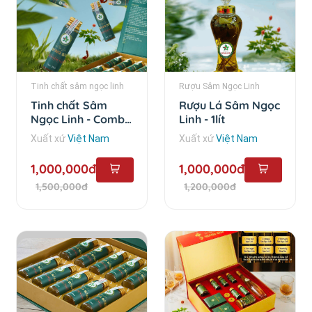
Tinh chất sâm ngọc linh
Rượu Sâm Ngọc Linh
Tinh chất Sâm
Rượu Lá Sâm Ngọc
Ngọc Linh - Combo
Linh - 1lít
10 chai
Xuất xứ
Việt Nam
Xuất xứ
Việt Nam
1,000,000đ
1,000,000đ
1,500,000đ
1,200,000đ