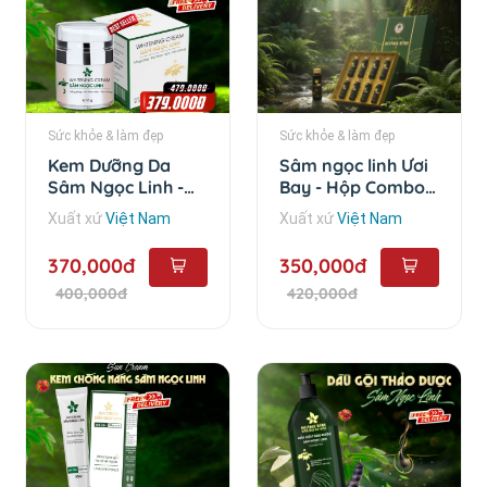
Sức khỏe & làm đẹp
Sức khỏe & làm đẹp
Kem Dưỡng Da
Sâm ngọc linh Ươi
Sâm Ngọc Linh -
Bay - Hộp Combo
35g
10 chai
Xuất xứ
Việt Nam
Xuất xứ
Việt Nam
370,000đ
350,000đ
400,000đ
420,000đ