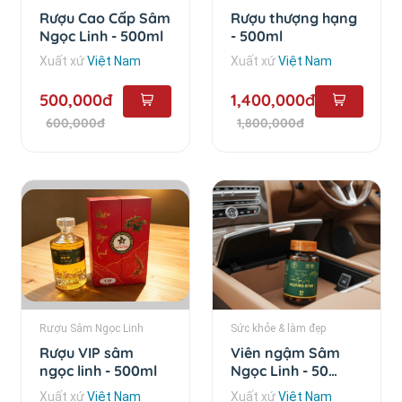
Rượu Cao Cấp Sâm
Rượu thượng hạng
Ngọc Linh - 500ml
- 500ml
Xuất xứ
Việt Nam
Xuất xứ
Việt Nam
500,000đ
1,400,000đ
600,000đ
1,800,000đ
Rượu Sâm Ngọc Linh
Sức khỏe & làm đẹp
Rượu VIP sâm
Viên ngậm Sâm
ngọc linh - 500ml
Ngọc Linh - 50
viên/hộp
Xuất xứ
Việt Nam
Xuất xứ
Việt Nam