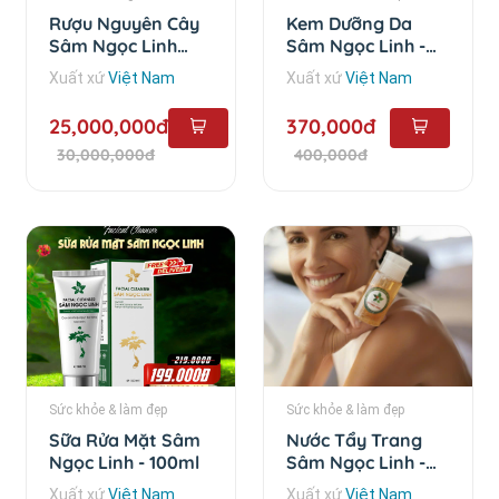
Rượu Nguyên Cây
Kem Dưỡng Da
Sâm Ngọc Linh
Sâm Ngọc Linh -
Trên 10 Năm - 6 lít
35g
Xuất xứ
Việt Nam
Xuất xứ
Việt Nam
25,000,000đ
370,000đ
30,000,000đ
400,000đ
Sức khỏe & làm đẹp
Sức khỏe & làm đẹp
Sữa Rửa Mặt Sâm
Nước Tẩy Trang
Ngọc Linh - 100ml
Sâm Ngọc Linh -
120ml
Xuất xứ
Việt Nam
Xuất xứ
Việt Nam