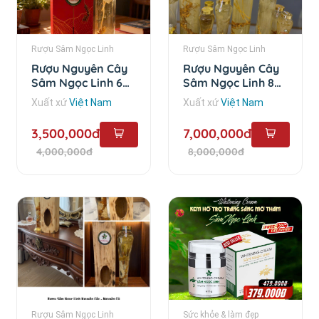
Rượu Sâm Ngọc Linh
Rượu Sâm Ngọc Linh
Rượu Nguyên Cây
Rượu Nguyên Cây
Sâm Ngọc Linh 6
Sâm Ngọc Linh 8
Năm - 1.5 lít
Năm - 3 lít
Xuất xứ
Việt Nam
Xuất xứ
Việt Nam
3,500,000đ
7,000,000đ
4,000,000đ
8,000,000đ
Rượu Sâm Ngọc Linh
Sức khỏe & làm đẹp