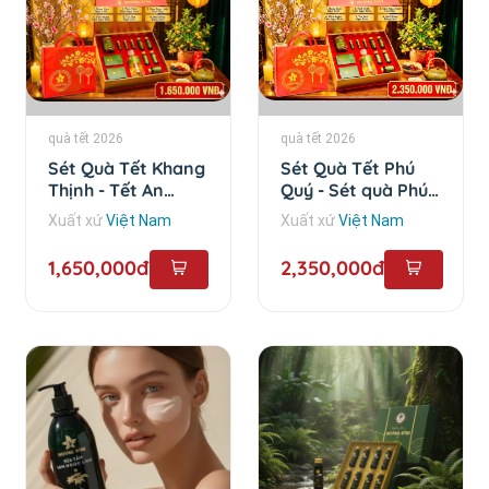
quà tết 2026
quà tết 2026
Sét Quà Tết Khang
Sét Quà Tết Phú
Thịnh - Tết An
Quý - Sét quà Phú
Khang
Quý
Xuất xứ
Việt Nam
Xuất xứ
Việt Nam
1,650,000đ
2,350,000đ