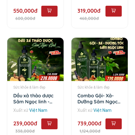
550,000đ
319,000đ
600,000đ
468,000đ
Sức khỏe & làm đẹp
Sức khỏe & làm đẹp
Dầu xả thảo dược
Combo Gội- Xả-
Sâm Ngọc linh -
Dưỡng Sâm Ngọc
350
Linh - Combo 3 sản
Xuất xứ
Việt Nam
Xuất xứ
Việt Nam
phẩm
239,000đ
739,000đ
338,000đ
1,124,000đ