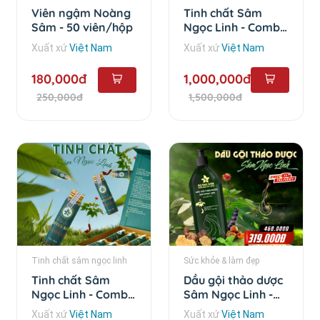
Viên ngậm Noàng
Tinh chất Sâm
Sâm - 50 viên/hộp
Ngọc Linh - Combo
10 chai
Xuất xứ
Việt Nam
Xuất xứ
Việt Nam
180,000đ
1,000,000đ
250,000đ
1,500,000đ
Tinh chất sâm ngọc linh
Sức khỏe & làm đẹp
Tinh chất Sâm
Dầu gội thảo dược
Ngọc Linh - Combo
Sâm Ngọc Linh -
5 chai
500ml
Xuất xứ
Việt Nam
Xuất xứ
Việt Nam