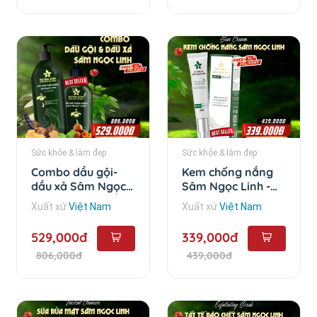
Sức khỏe & làm đẹp
Sức khỏe & làm đẹp
Combo dầu gội-
Kem chống nắng
dầu xả Sâm Ngọc
Sâm Ngọc Linh -
Linh - Combo dầu
50ml
Xuất xứ
Việt Nam
Xuất xứ
Việt Nam
gội - dầu xả
529,000đ
339,000đ
806,000đ
439,000đ