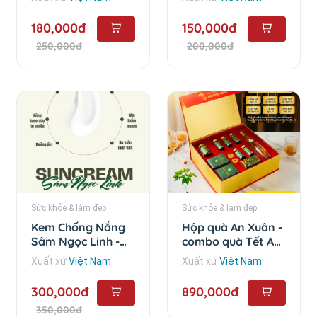
180,000đ
150,000đ
250,000đ
200,000đ
Sức khỏe & làm đẹp
Sức khỏe & làm đẹp
Kem Chống Nắng
Hộp quà An Xuân -
Sâm Ngọc Linh -
combo quà Tết An
50g
Xuân
Xuất xứ
Việt Nam
Xuất xứ
Việt Nam
300,000đ
890,000đ
350,000đ