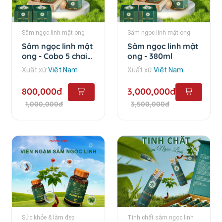
Sâm ngọc linh mật ong
Sâm ngọc linh mật ong
Sâm ngọc linh mật
Sâm ngọc linh mật
ong - Cobo 5 chai
ong - 380ml
loại 25ml
Xuất xứ
Việt Nam
Xuất xứ
Việt Nam
800,000đ
3,000,000đ
1,000,000đ
3,500,000đ
Sức khỏe & làm đẹp
Tinh chất sâm ngọc linh