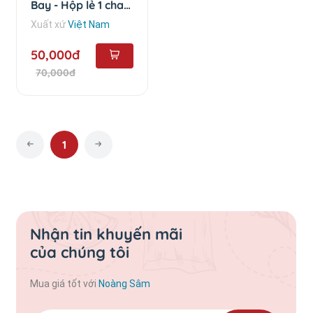
Bay - Hộp lẻ 1 chai
(50ml)
Xuất xứ
Việt Nam
50,000đ
70,000đ
1
Nhận tin khuyến mãi
của chúng tôi
Mua giá tốt với
Noàng Sâm