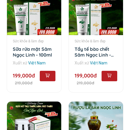
Sức khỏe & làm đẹp
Sức khỏe & làm đẹp
Sữa rửa mặt Sâm
Tẩy tế bào chết
Ngọc Linh - 100ml
Sâm Ngọc Linh -
100ml
Xuất xứ
Việt Nam
Xuất xứ
Việt Nam
199,000đ
199,000đ
219,000đ
219,000đ