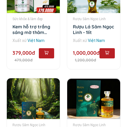
Sức khỏe & làm đẹp
Rượu Sâm Ngọc Linh
Kem hỗ trợ trắng
Rượu Lá Sâm Ngọc
sáng mờ thâm
Linh - 1lít
Sâm Ngọc Linh -
Xuất xứ
Việt Nam
Xuất xứ
Việt Nam
35gram
379,000đ
1,000,000đ
479,000đ
1,200,000đ
Rượu Sâm Ngọc Linh
Rượu Sâm Ngọc Linh