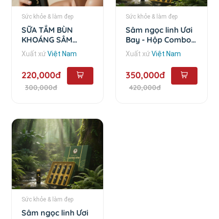
Sức khỏe & làm đẹp
Sức khỏe & làm đẹp
SỮA TẮM BÙN
Sâm ngọc linh Ươi
KHOÁNG SÂM
Bay - Hộp Combo
NGỌC LINH -
10 chai
Xuất xứ
Việt Nam
Xuất xứ
Việt Nam
500ml
220,000đ
350,000đ
300,000đ
420,000đ
Sức khỏe & làm đẹp
Sâm ngọc linh Ươi