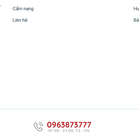
P
Cẩm nang
Hư
Liên hệ
Bả
m
0963873777
07:00 - 21:00, T2 - CN