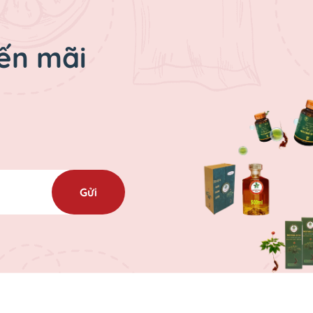
ến mãi
Gửi