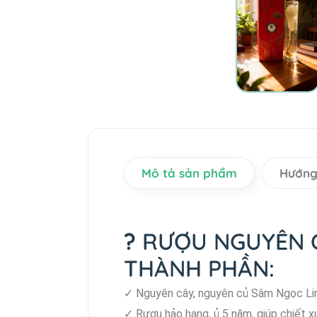
Mô tả sản phẩm
Hướng
?
RƯỢU NGUYÊN C
THÀNH PHẦN:
✓ Nguyên cây, nguyên củ Sâm Ngọc Linh
✓ Rượu hảo hạng, ủ 5 năm, giúp chiết xu