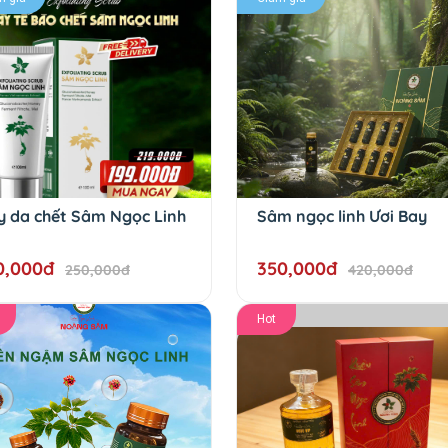
y da chết Sâm Ngọc Linh
Sâm ngọc linh Ươi Bay
0,000đ
350,000đ
250,000đ
420,000đ
Hot