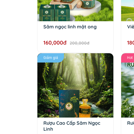
Sâm ngọc linh mật ong
Vi
160,000đ
18
200,000đ
Giảm giá
Hot
Rượu Cao Cấp Sâm Ngọc
Rư
Linh