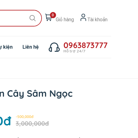
0
Giỏ hàng
Tài khoản
0963873777
ự kiện
Liên hệ
Hỗ trợ 24/7
n Cây Sâm Ngọc
0đ
-500,000đ
3,000,000đ