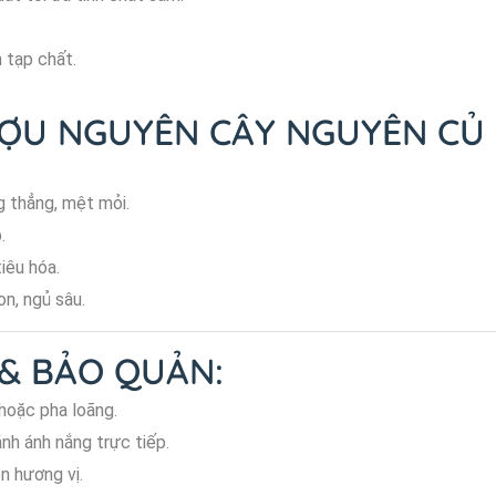
 tạp chất.
U NGUYÊN CÂY NGUYÊN CỦ 
 thẳng, mệt mỏi.
.
iêu hóa.
n, ngủ sâu.
& BẢO QUẢN:
hoặc pha loãng.
nh ánh nắng trực tiếp.
n hương vị.