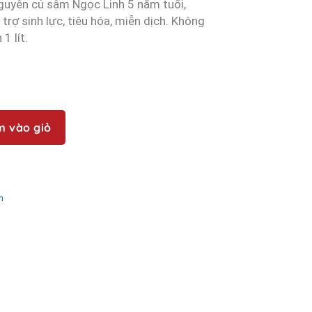
guyên củ sâm Ngọc Linh 5 năm tuổi,
trợ sinh lực, tiêu hóa, miễn dịch. Không
1 lít.
m vào giỏ
h