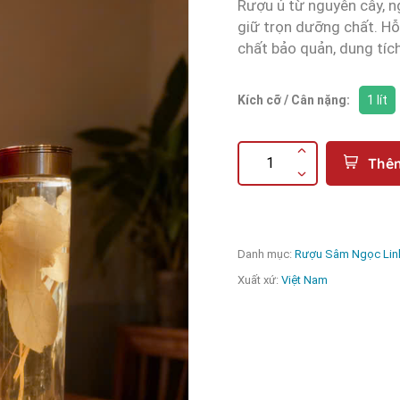
Rượu ủ từ nguyên cây, n
giữ trọn dưỡng chất. Hỗ 
chất bảo quản, dung tích 
Kích cỡ / Cân nặng:
1 lít
Thê
Danh mục:
Rượu Sâm Ngọc Lin
Xuất xứ:
Việt Nam