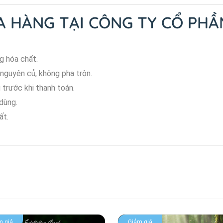
UA HÀNG TẠI CÔNG TY CỔ PHẦ
g hóa chất.
nguyên củ, không pha trộn.
 trước khi thanh toán.
dùng.
ất.
m giá
Giảm giá