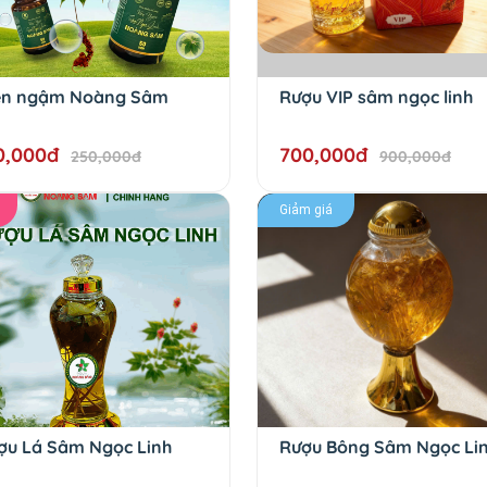
ên ngậm Noàng Sâm
Rượu VIP sâm ngọc linh
0,000đ
700,000đ
250,000đ
900,000đ
Giảm giá
ợu Lá Sâm Ngọc Linh
Rượu Bông Sâm Ngọc Li